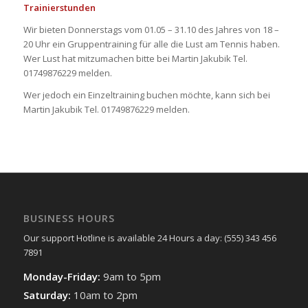
Trainierstunden
Wir bieten Donnerstags vom 01.05 – 31.10 des Jahres von 18 –
20 Uhr ein Gruppentraining für alle die Lust am Tennis haben.
Wer Lust hat mitzumachen bitte bei Martin Jakubik Tel.
01749876229 melden.
Wer jedoch ein Einzeltraining buchen möchte, kann sich bei
Martin Jakubik Tel. 01749876229 melden.
BUSINESS HOURS
Our support Hotline is available 24 Hours a day: (555) 343 456
7891
Monday-Friday:
9am to 5pm
Saturday:
10am to 2pm